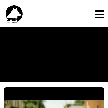
Coyote
Records
Menu