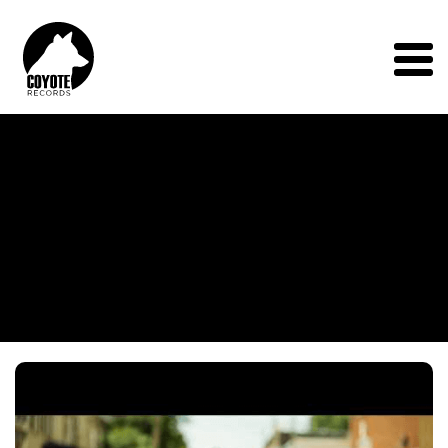
Coyote
Records
Menu