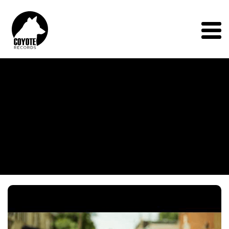
Coyote
Records
Menu