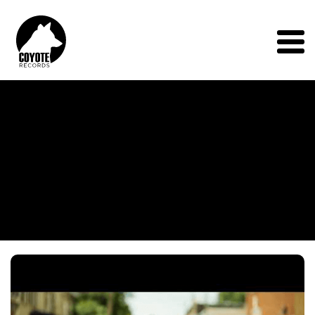
Coyote
Records
Menu