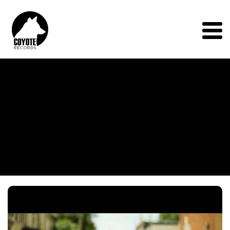
Coyote
Records
Menu