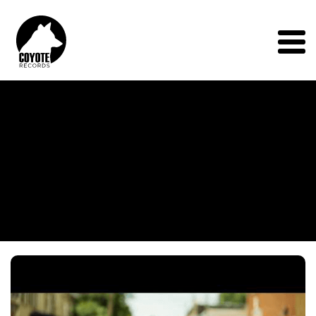
Coyote
Records
Menu