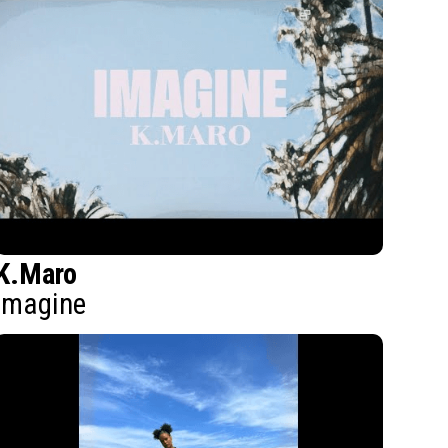
K.Maro
Imagine