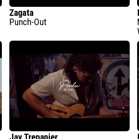
Zagata
Punch-Out
Jay Trepanier