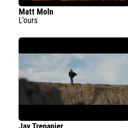
Matt Moln
L'ours
Jay Trepanier