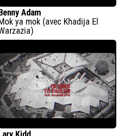
Benny Adam
Mok ya mok (avec Khadija El
Warzazia)
Lary Kidd