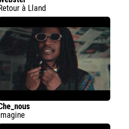
Retour à Lland
Che_nous
Imagine