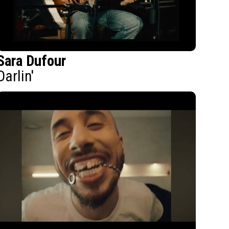
Sara Dufour
Darlin'