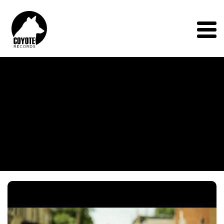
Coyote
Records
Menu