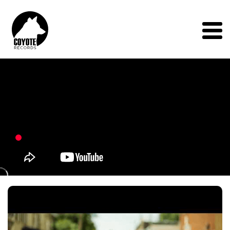
Coyote
Records
Menu