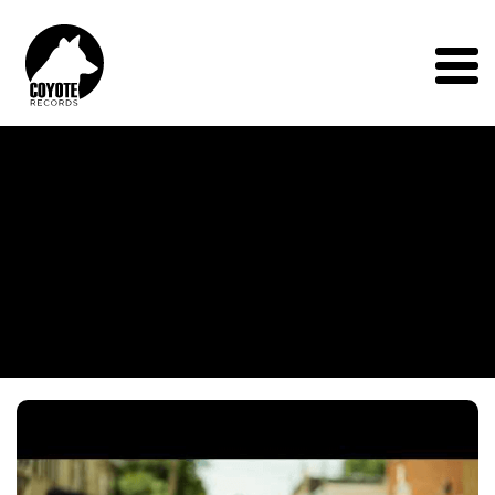
Coyote
Records
Menu