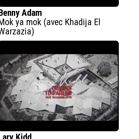
Benny Adam
Mok ya mok (avec Khadija El
Warzazia)
Lary Kidd