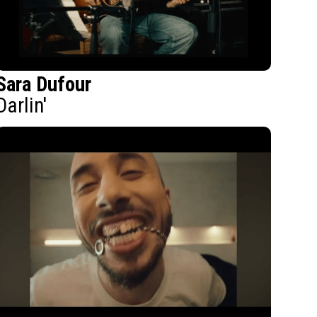
Sara Dufour
Darlin'