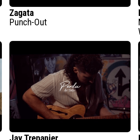
Zagata
Punch-Out
Jay Trepanier