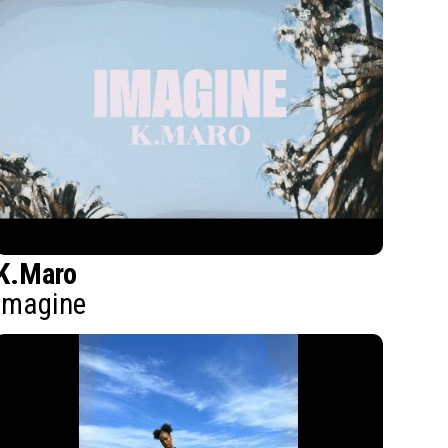
K.Maro
Imagine