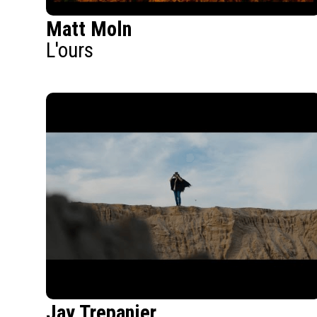
Matt Moln
L'ours
Jay Trepanier