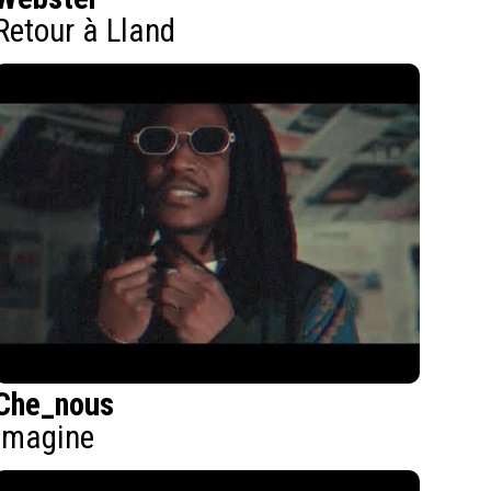
Retour à Lland
Che_nous
Imagine