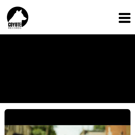
Coyote
Records
Menu