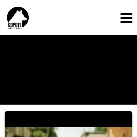
Coyote
Records
Menu