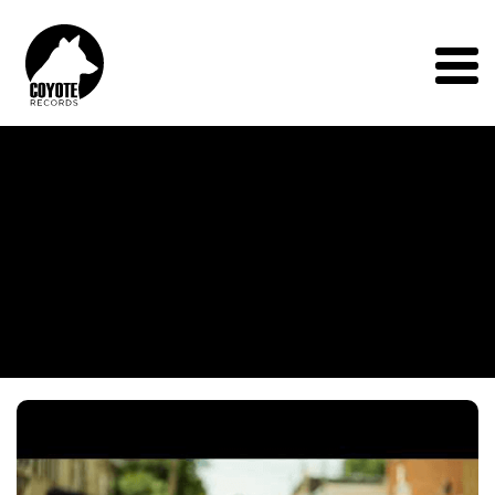
Coyote
Records
Menu