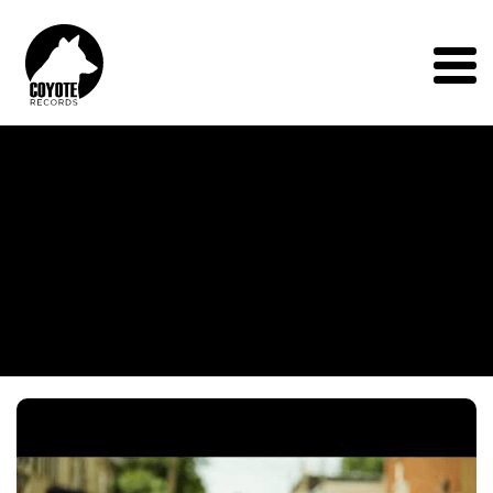
Coyote
Records
Menu