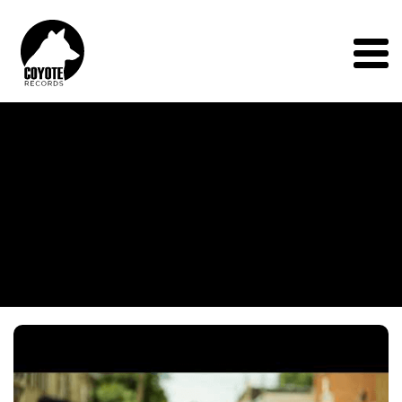
Coyote
Records
Menu