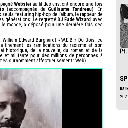
ompagné
Webster
au fil des ans, ont encore une fois
io
(accompagnée de
Guillaume Tondreau
). En
x seuls featuring hip-hop de l’album, le rappeur de
les générations. Le regretté
DJ Fade Wizard
, avec
s le monde, a déposé pour une dernière fois ses
William Edward Burghardt « W.E.B. » Du Bois, ce
isa finement les ramifications du racisme et son
Pt.
ai historique, de la nouvelle, du roman et de la
elle et militante pour des millions de personnes à
times surnomment affectueusement : Web).
SP
DATE
202