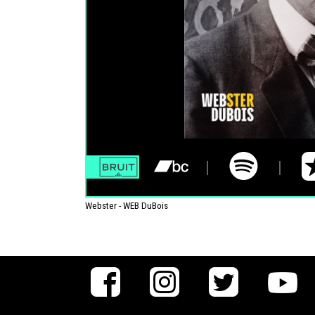
Webster - WEB DuBois