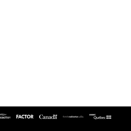
icaction
SODEC
Factor
Canada
Fonds
Radiostar