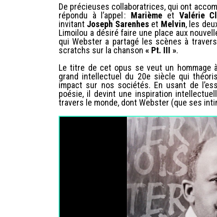
De précieuses collaboratrices, qui ont acc
répondu à l’appel :
Marième
et
Valérie Cl
invitant
Joseph Sarenhes
et
Melvin
, les deu
Limoilou a désiré faire une place aux nouvel
qui Webster a partagé les scènes à traver
scratchs sur la chanson
« Pt. III »
.
Le titre de cet opus se veut un hommage à 
grand intellectuel du 20e siècle qui théor
impact sur nos sociétés. En usant de l’ess
poésie, il devint une inspiration intellectu
travers le monde, dont Webster (que ses in