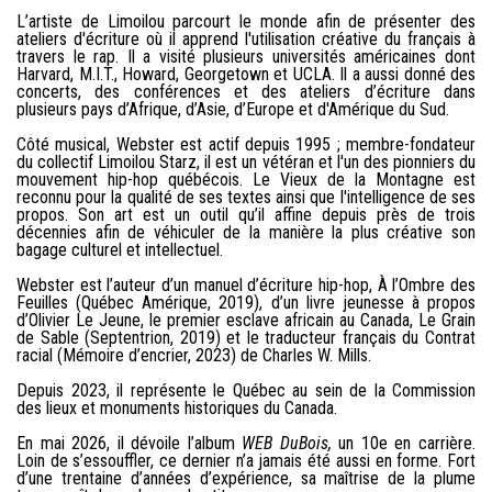
L’artiste de Limoilou parcourt le monde afin de présenter des
ateliers d'écriture où il apprend l'utilisation créative du français à
travers le rap. Il a visité plusieurs universités américaines dont
Harvard, M.I.T., Howard, Georgetown et UCLA. Il a aussi donné des
concerts, des conférences et des ateliers d’écriture dans
plusieurs pays d’Afrique, d’Asie, d’Europe et d'Amérique du Sud.
Côté musical, Webster est actif depuis 1995 ; membre-fondateur
du collectif Limoilou Starz, il est un vétéran et l'un des pionniers du
mouvement hip-hop québécois. Le Vieux de la Montagne est
reconnu pour la qualité de ses textes ainsi que l'intelligence de ses
propos. Son art est un outil qu’il affine depuis près de trois
décennies afin de véhiculer de la manière la plus créative son
bagage culturel et intellectuel.
Webster est l’auteur d’un manuel d’écriture hip-hop, À l’Ombre des
Feuilles (Québec Amérique, 2019), d’un livre jeunesse à propos
d’Olivier Le Jeune, le premier esclave africain au Canada, Le Grain
de Sable (Septentrion, 2019) et le traducteur français du Contrat
racial (Mémoire d’encrier, 2023) de Charles W. Mills.
Depuis 2023, il représente le Québec au sein de la Commission
des lieux et monuments historiques du Canada.
En mai 2026, il dévoile l’album
WEB DuBois,
un 10e en carrière.
Loin de s’essouffler, ce dernier n’a jamais été aussi en forme. Fort
d’une trentaine d’années d’expérience, sa maîtrise de la plume