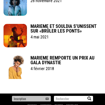
26 novembre 2021
MARIEME ET SOULDIA S’UNISSENT
SUR «BRÛLER LES PONTS»
4 mai 2021
MARIEME REMPORTE UN PRIX AU
GALA DYNASTIE
4 février 2018
Pour
Recherche...
être