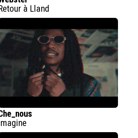
Retour à Lland
Che_nous
Imagine