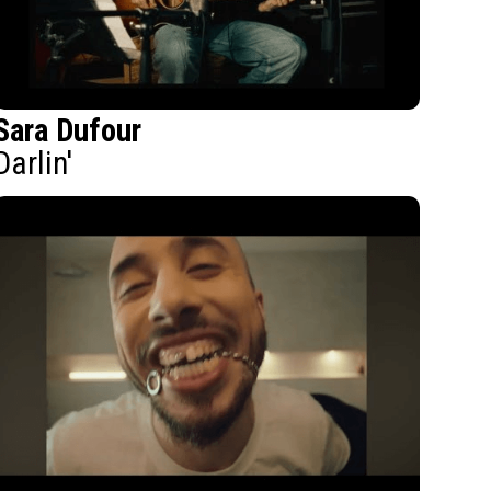
Sara Dufour
Darlin'