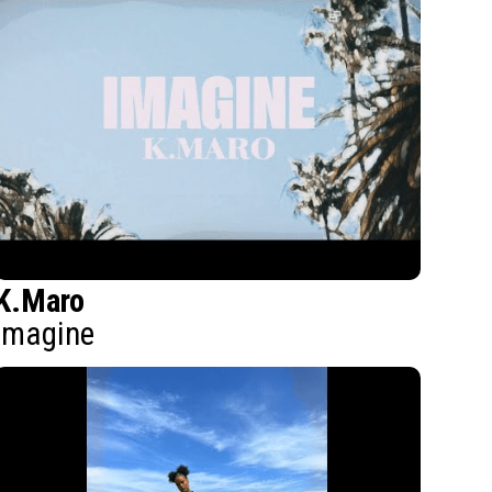
K.Maro
Imagine