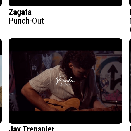
Zagata
Punch-Out
Jay Trepanier