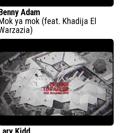
Benny Adam
Mok ya mok (feat. Khadija El
Warzazia)
Lary Kidd