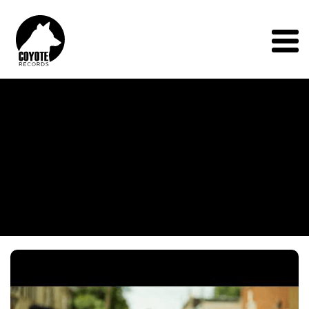
Coyote
Records
Menu