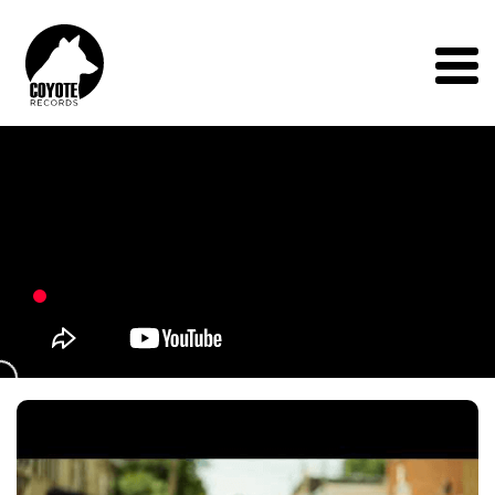
Coyote
Records
Menu