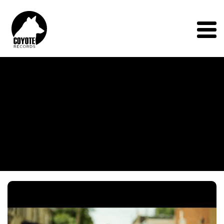
Coyote
Records
Menu