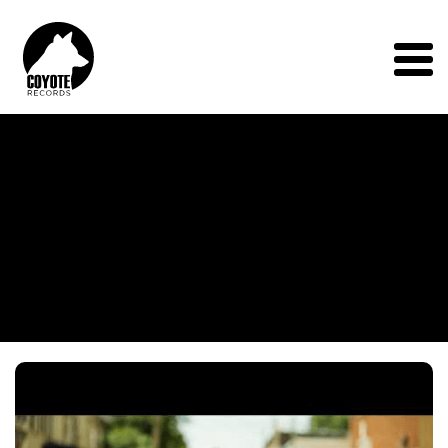
Coyote
Records
Menu