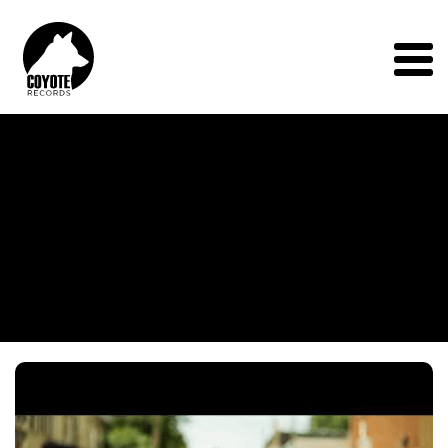
Coyote
Records
Menu