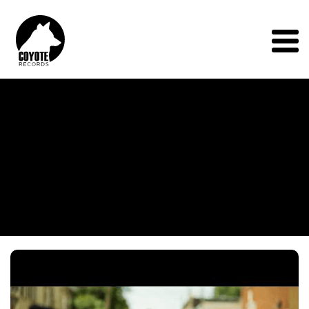
Coyote
Records
Menu