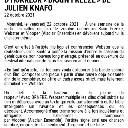
JULIEN KNAFO
22 octobre 2021
Montréal, le vendredi 22 octobre 2021 – À une semaine de la
sortie en salles du film de zombie québécois Brain Freeze,
Webster et Vlooper (Alaclair Ensemble) en dévoilent aujourd’hui la
chanson-thème.
C’est en effet à l’artiste hip-hop et conférencier Webster que le
réalisateur Julien Knafo a confié la mission d’écrire la chanson du
générique de son nouveau long-métrage, présenté en ouverture du
Festival international de films Fantasia en août dernier.
« En tant qu’artiste, j’ai toujours voulu collaborer à la bande sonore
d’un film. Composer une pièce à partir d’une œuvre déjà existante
afin de la compléter, ça offre un cadre assez strict, mais tellement
stimulant. » – Webster
Un défi à la hauteur de la plume du
rappeur ! Avec BRNFRZ, Webster multiplie les clins d’œil subtils au
film et débarque avec un texte qui colle parfaitement à cette fable
intelligente sur l'avarice et les conséquences qui en
découlent. Accompagné d’une trame sonore à la fois inquiétante et
intrigante, habilement composée
par Vlooper (Alaclair Ensemble), l’artiste signe ainsi une chanson
sombre, empreinte d’un sentiment d’urgence et de fuite.