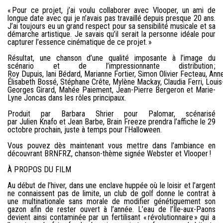
« Pour ce projet, j’ai voulu collaborer avec Vlooper, un ami de
longue date avec qui je n’avais pas travaillé depuis presque 20 ans.
J’ai toujours eu un grand respect pour sa sensibilité musicale et sa
démarche artistique. Je savais qu’il serait la personne idéale pour
capturer l’essence cinématique de ce projet. »
Résultat, une chanson d’une qualité imposante à l’image du
scénario et de l’impressionnante distribution ;
Roy Dupuis, Iani Bédard, Marianne Fortier, Simon Olivier Fecteau, Ann
Élisabeth Bossé, Stéphane Crête, Mylène Mackay, Claudia Ferri, Louis
Georges Girard, Mahée Paiement, Jean-Pierre Bergeron et Marie-
Lyne Joncas dans les rôles principaux.
Produit par Barbara Shrier pour Palomar, scénarisé
par Julien Knafo et Jean Barbe, Brain Freeze prendra l’affiche le 29
octobre prochain, juste à temps pour l’Halloween.
Vous pouvez dès maintenant vous mettre dans l’ambiance en
découvrant BRNFRZ, chanson-thème signée Webster et Vlooper !
À PROPOS DU FILM
Au début de l’hiver, dans une enclave huppée où le loisir et l’argent
ne connaissent pas de limite, un club de golf donne le contrat à
une multinationale sans morale de modifier génétiquement son
gazon afin de rester ouvert à l’année. L’eau de l’Île-aux-Paons
devient ainsi contaminée par un fertilisant « révolutionnaire » qui a