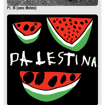
Pt. III (avec Melvin)