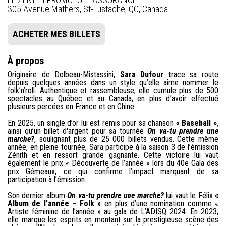
305 Avenue Mathers, St-Eustache, QC, Canada
ACHETER MES BILLETS
À propos
Originaire de Dolbeau-Mistassini,
Sara Dufour
trace sa route
depuis quelques années dans un style qu’elle aime nommer le
folk’n’roll. Authentique et rassembleuse, elle cumule plus de 500
spectacles au Québec et au Canada, en plus d’avoir effectué
plusieurs percées en France et en Chine.
En 2025, un single d’or lui est remis pour sa chanson
« Baseball »
,
ainsi qu’un billet d'argent pour sa tournée
On va-tu prendre une
marche?
, soulignant plus de 25 000 billets vendus. Cette même
année, en pleine tournée, Sara participe à la saison 3 de l’émission
Zénith et en ressort grande gagnante. Cette victoire lui vaut
également le prix « Découverte de l’année » lors du 40e Gala des
prix Gémeaux, ce qui confirme l’impact marquant de sa
participation à l’émission.
Son dernier album
On va-tu prendre une marche?
lui vaut le Félix
«
Album de l’année – Folk »
en plus d’une nomination comme «
Artiste féminine de l’année » au gala de L’ADISQ 2024. En 2023,
elle marque les esprits en montant sur la prestigieuse scène des