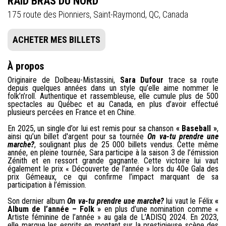
RAID BRAS DU NORD
175 route des Pionniers, Saint-Raymond, QC, Canada
ACHETER MES BILLETS
À propos
Originaire de Dolbeau-Mistassini,
Sara Dufour
trace sa route
depuis quelques années dans un style qu’elle aime nommer le
folk’n’roll. Authentique et rassembleuse, elle cumule plus de 500
spectacles au Québec et au Canada, en plus d’avoir effectué
plusieurs percées en France et en Chine.
En 2025, un single d’or lui est remis pour sa chanson
« Baseball »
,
ainsi qu’un billet d'argent pour sa tournée
On va-tu prendre une
marche?
, soulignant plus de 25 000 billets vendus. Cette même
année, en pleine tournée, Sara participe à la saison 3 de l’émission
Zénith et en ressort grande gagnante. Cette victoire lui vaut
également le prix « Découverte de l’année » lors du 40e Gala des
prix Gémeaux, ce qui confirme l’impact marquant de sa
participation à l’émission.
Son dernier album
On va-tu prendre une marche?
lui vaut le Félix
«
Album de l’année – Folk »
en plus d’une nomination comme «
Artiste féminine de l’année » au gala de L’ADISQ 2024. En 2023,
elle marque les esprits en montant sur la prestigieuse scène des