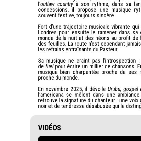
l’
outlaw country
à son rythme, dans sa lan
concessions, il propose une musique ryth
souvent festive, toujours sincère.
Fort d’une trajectoire musicale vibrante qu
Londres pour ensuite le ramener dans sa c
monde de la nuit et des néons au profit de 
des feuilles. La route n’est cependant jamais
les refrains entraînants du Pasteur.
Sa musique ne craint pas l’introspection 
de
fuel
pour écrire un millier de chansons. E
musique bien charpentée proche de ses ra
proche du monde.
En novembre 2025, il dévoile
Urubu, gospel 
l’americana se mêlent dans une ambiance à
retrouve la signature du chanteur : une voix
noir et de tendresse désabusée qui le distin
VIDÉOS