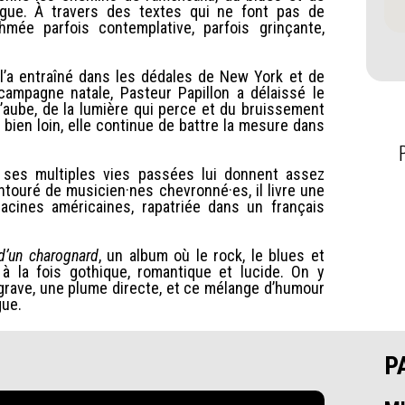
gue. À travers des textes qui ne font pas de
mée parfois contemplative, parfois grinçante,
i l’a entraîné dans les dédales de New York et de
ampagne natale, Pasteur Papillon a délaissé le
l’aube, de la lumière qui perce et du bruissement
 bien loin, elle continue de battre la mesure dans
: ses multiples vies passées lui donnent assez
ntouré de musicien·nes chevronné·es, il livre une
cines américaines, rapatriée dans un français
d’un charognard
, un album où le rock, le blues et
 la fois gothique, romantique et lucide. On y
 grave, une plume directe, et ce mélange d’humour
gue.
P