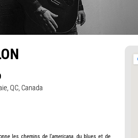
LON
D
aie, QC, Canada
lonne les chemins de l’
americana
, du blues et de