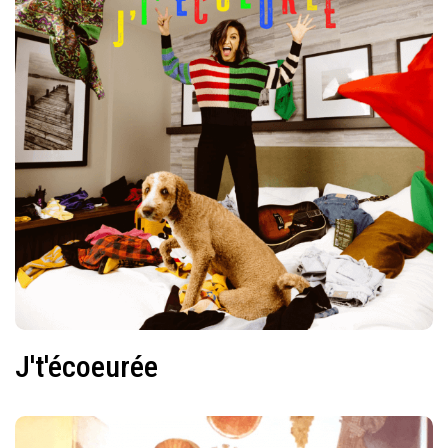
J't'écoeurée