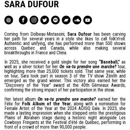
SARA DUFOUR
Coming from Dolbeau-Mistassini,
Sara Dufour
has been carving
her path for several years in a style she likes to call folk’n’roll.
Authentic and unifying, she has performed more than 500 shows
across Quebec and Canada, while also making several
breakthroughs in France and China.
In 2025, she received a gold single for her song
“Baseball,”
as
well as a silver ticket for her
On va-tu prendre une marche?
tour,
highlighting more than 25,000 tickets sold. That same year, while
on tour, Sara took part in season 3 of the TV show Zénith and
emerged as the grand winner. This victory also earned her the
“Discovery of the Year” award at the 40th Gémeaux Awards,
confirming the strong impact of her participation in the show.
Her latest album
On va-tu prendre une marche?
earned her the
Félix for
Folk Album of the Year
, along with a nomination for
Female Artist of the Year at the 2024 ADISQ Gala. In 2023, she
made a lasting impression when she stepped onto the prestigious
Plains of Abraham stage during a historic night alongside Les
Cowboys Fringants at the Festival d’été de Québec, performing in
front of a crowd of more than 90,000 people.