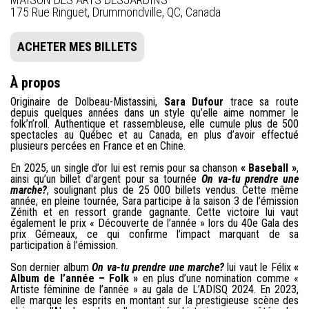
175 Rue Ringuet, Drummondville, QC, Canada
ACHETER MES BILLETS
À propos
Originaire de Dolbeau-Mistassini,
Sara Dufour
trace sa route
depuis quelques années dans un style qu’elle aime nommer le
folk’n’roll. Authentique et rassembleuse, elle cumule plus de 500
spectacles au Québec et au Canada, en plus d’avoir effectué
plusieurs percées en France et en Chine.
En 2025, un single d’or lui est remis pour sa chanson
« Baseball »
,
ainsi qu’un billet d'argent pour sa tournée
On va-tu prendre une
marche?
, soulignant plus de 25 000 billets vendus. Cette même
année, en pleine tournée, Sara participe à la saison 3 de l’émission
Zénith et en ressort grande gagnante. Cette victoire lui vaut
également le prix « Découverte de l’année » lors du 40e Gala des
prix Gémeaux, ce qui confirme l’impact marquant de sa
participation à l’émission.
Son dernier album
On va-tu prendre une marche?
lui vaut le Félix
«
Album de l’année – Folk »
en plus d’une nomination comme «
Artiste féminine de l’année » au gala de L’ADISQ 2024. En 2023,
elle marque les esprits en montant sur la prestigieuse scène des