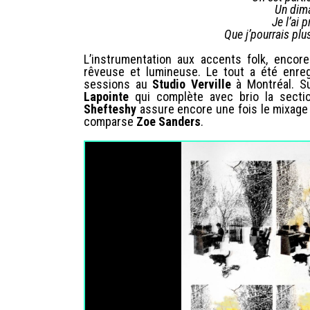
Un dim
Je l’ai p
Que j’pourrais plu
L’instrumentation aux accents folk, encor
rêveuse et lumineuse. Le tout a été enre
sessions au
Studio Verville
à Montréal. Su
Lapointe
qui complète avec brio la sectio
Shefteshy
assure encore une fois le mixage 
comparse
Zoe Sanders
.