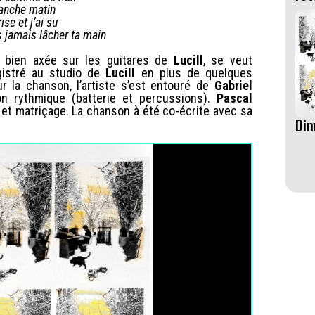
anche matin
rise et j’ai su
s jamais lâcher ta main
e bien axée sur les guitares de
Lucill
, se veut
gistré au studio de
Lucill
en plus de quelques
r la chanson, l’artiste s’est entouré de
Gabriel
n rythmique (batterie et percussions).
Pascal
et matriçage. La chanson à été co-écrite avec sa
Di