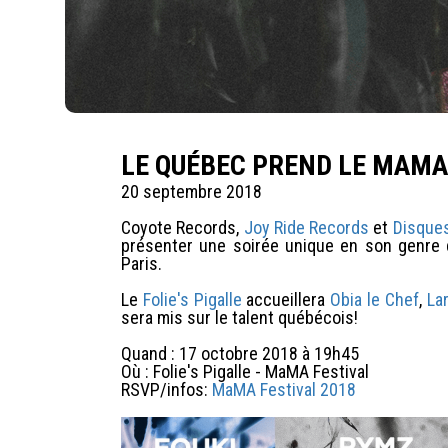
LE QUÉBEC PREND LE MAMA
20 septembre 2018
Coyote Records,
Joy Ride Records
et
Disques
présenter une soirée unique en son genre
Paris.
Le
Folie's Pigalle
accueillera
Obia le Chef
,
La
sera mis sur le talent québécois!
Quand : 17 octobre 2018 à 19h45
Où : Folie's Pigalle - MaMA Festival
RSVP/infos:
MaMA Festival 2018