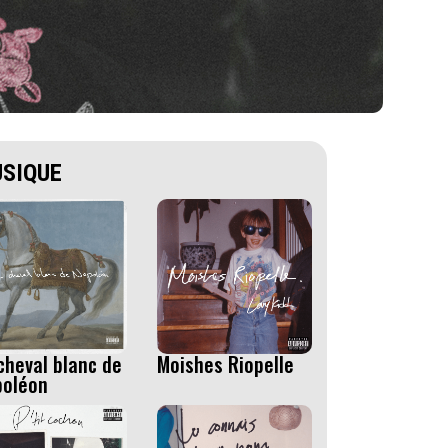
SIQUE
cheval blanc de
Moishes Riopelle
poléon