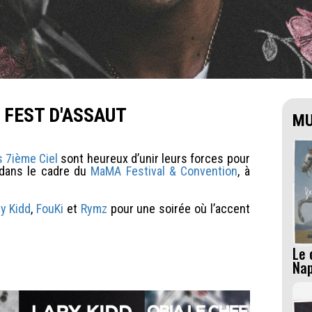
 FEST D'ASSAUT
MU
 7ième Ciel
sont heureux d’unir leurs forces pour
 dans le cadre du
MaMA Festival & Convention
, à
ry Kidd
,
FouKi
et
Rymz
pour une soirée où l’accent
Le 
Na