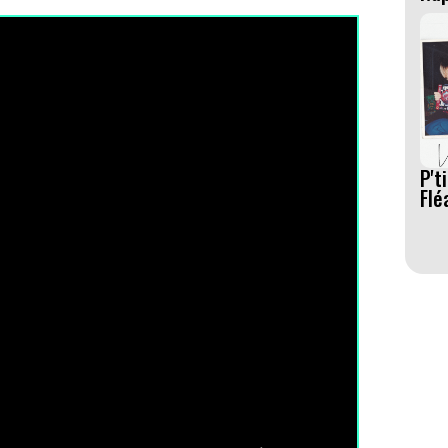
P't
Flé