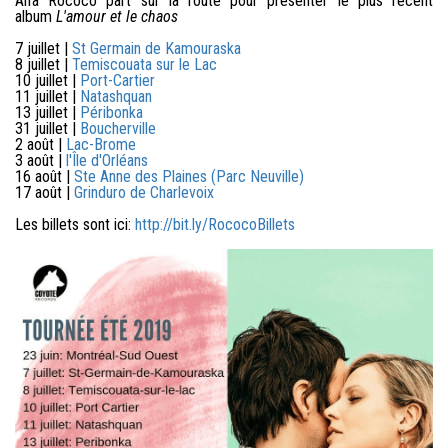
Alfa Rococo part sur la route pour présenter le plus récent
album
L'amour et le chaos
7 juillet |
St Germain de Kamouraska
8 juillet |
Temiscouata sur le Lac
10 juillet |
Port-Cartier
11 juillet |
Natashquan
13 juillet |
Péribonka
31 juillet |
Boucherville
2 août |
Lac-Brome
3 août |
l'Île d'Orléans
16 août |
Ste Anne des Plaines (Parc Neuville)
17 août |
Grinduro de Charlevoix
Les billets sont ici:
http://bit.ly/RococoBillets