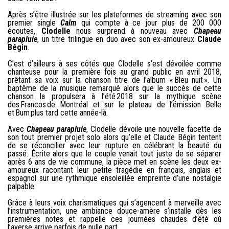
Après s’être illustrée sur les plateformes de streaming avec son
premier single
Calm
qui compte à ce jour plus de 200 000
écoutes,
Clodelle
nous surprend à nouveau avec
Chapeau
parapluie
, un titre trilingue en duo avec son ex-amoureux
Claude
Bégin
.
C’est d’ailleurs à ses côtés que Clodelle s’est dévoilée comme
chanteuse pour la première fois au grand public en avril 2018,
prêtant sa voix sur la chanson titre de l’album « Bleu nuit ». Un
baptême de la musique remarqué alors que le succès de cette
chanson la propulsera à l’été 2018 sur la mythique scène
des Francos de Montréal et sur le plateau de l’émission Belle
et Bum plus tard cette année-là.
Avec
Chapeau parapluie
, Clodelle dévoile une nouvelle facette de
son tout premier projet solo alors qu’elle et Claude Bégin tentent
de se réconcilier avec leur rupture en célébrant la beauté du
passé. Écrite alors que le couple venait tout juste de se séparer
après 6 ans de vie commune, la pièce met en scène les deux ex-
amoureux racontant leur petite tragédie en français, anglais et
espagnol sur une rythmique ensoleillée empreinte d’une nostalgie
palpable.
Grâce à leurs voix charismatiques qui s’agencent à merveille avec
l’instrumentation, une ambiance douce-amère s’installe dès les
premières notes et rappelle ces journées chaudes d’été où
l’averse arrive parfois de nulle part.