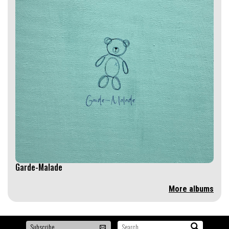
Garde-Malade
More albums
To
Search...